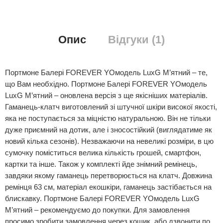
Опис
Відгуки (1)
Портмоне Балері FOREVER YOмодель LuxG М’ятний – те,
що Вам необхідно. Портмоне Балері FOREVER YOмодель
LuxG М’ятний – оновлена версія з ще якісніших матеріалів.
Гаманець-клатч виготовлений зі штучної шкіри високої якості,
яка не поступається за міцністю натуральною. Він не тільки
дуже приємний на дотик, але і зносостійкий (виглядатиме як
новий кілька сезонів). Незважаючи на невеликі розміри, в цю
сумочку поміститься велика кількість грошей, смартфон,
картки та інше. Також у комплекті йде знімний ремінець,
завдяки якому гаманець перетворюється на клатч. Довжина
ремінця 63 см, матеріал екошкіри, гаманець застібається на
блискавку. Портмоне Балері FOREVER YOмодель LuxG
М’ятний – рекомендуємо до покупки. Для замовлення
просимо зробити замовлення через кошик, або дзвонити по