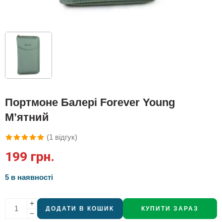
Портмоне Балері Forever Young
М’ятний
(
1
відгук)
Рейтинг
1
199
грн.
5.00
з 5 на
основі
5 в наявності
опитування
покупця
ДОДАТИ В КОШИК
КУПИТИ ЗАРАЗ