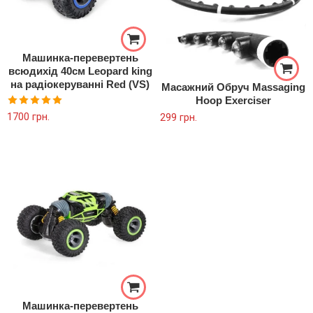
Машинка-перевертень
всюдихід 40см Leopard king
на радіокеруванні Red (VS)
Масажний Обруч Massaging
Hoop Exerciser
Оцінено в
1700
грн.
299
грн.
5.00
з 5
Машинка-перевертень