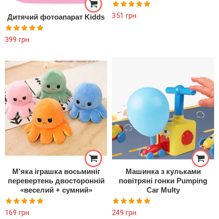
Оцінено в
351
грн.
Дитячий фотоапарат Kidds
5.00
з 5
Оцінено в
399
грн.
5.00
з 5
М’яка іграшка восьминіг
Машинка з кульками
перевертень двосторонній
повітряні гонки Pumping
«веселий + сумний»
Car Multy
Оцінено в
Оцінено в
169
грн.
249
грн.