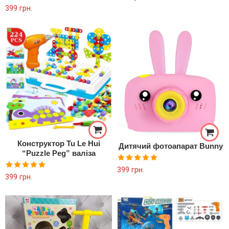
Оцінено в
399
грн.
5.00
з 5
Конструктор Tu Le Hui
Дитячий фотоапарат Bunny
“Puzzle Peg” валіза
Оцінено в
399
грн.
Оцінено в
399
грн.
5.00
з 5
5.00
з 5