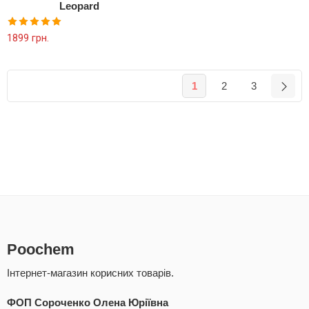
Leopard
Оцінено в
1899
грн.
5.00
з 5
1
2
3
Poochem
Інтернет-магазин корисних товарів.
ФОП Сороченко Олена Юріївна