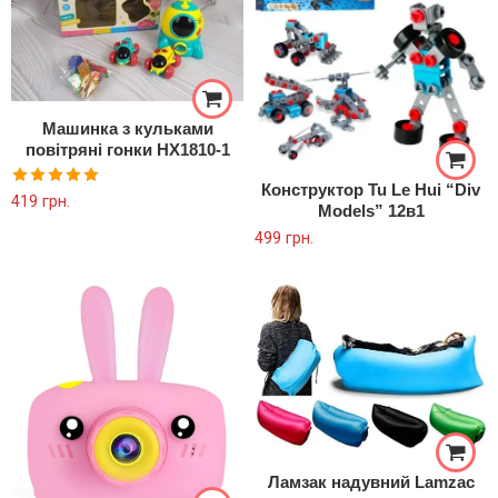
Машинка з кульками
повітряні гонки HX1810-1
Конструктор Tu Le Hui “Div
Оцінено в
419
грн.
Models” 12в1
5.00
з 5
499
грн.
Ламзак надувний Lamzac