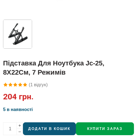
Підставка Для Ноутбука Jc-25,
8Х22См, 7 Режимів
(
1
відгук)
Рейтинг
1
204
грн.
5.00
з 5 на
основі
5 в наявності
опитування
покупця
ДОДАТИ В КОШИК
КУПИТИ ЗАРАЗ