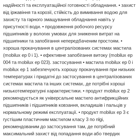
надійності та експлуатаційної готовності обладнання. • захист
від іржавіння та корозії, стійкість до вимивання водою для
захисту та гарного змащування обладнання навіть у
присутності води. • продовження робочого ресурсу
підшипників у вологих умовах для зниження витрат на
підшипники та запобігання непередбаченим простоям. •
хороша прокачування в централізованих системах мастила
(mobilux ep 0 і 1). • ефективне запобігання витоку (mobilux ep
004 та mobilux ep 023). застосування • мастила mobilux ep 0 і
mobilux ep 1 забезпечують хорошу прокачування при низьких
температурах і придатні до застосування в централізованих
системах мастила та інших системах, де потрібні хороші
низькотемпературні характеристики. • продукт mobilux ep 2
рекомендується як універсальне мастило антифрикційних
підшипників і підшипників ковзання, вкладишів і пальців у
нормальному режимі експлуатації. • продукт mobilux ep 3 є
густішим пластичним мастилом класу 3 по nlgi,
рекомендованим до застосування там, де потрібний
максимальний захист від попадання води або твердих