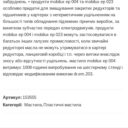
забруднень. • продукти mobilux ep 004 та mobilux ep 023
особливо придатні для змащування закритих редукторів та
підшипників у картерах з негерметичним ущільненням на
більшості типів обладнання підземних гірничих виробок, за
винятком зубчастих передач електродвигунів. продукти
mobilux ep 004 і mobilux ep 023 можуть застосовуватися в
багатьох інших галузях промисловості, коли звичайні
редукторні масла не можуть утримуватися в картері
редуктора, ланцюговій коробці і т.п. через витоки внаслідок
зносу або відсутності ущільнень. мастило mobilux ep 004
витримує 1008-годинні випробування на шестерному стенді і
відповідає модифікованим вимогам dr.em.203.
Артикул:
153555
Категорії:
Мастила
,
Пластичні мастила