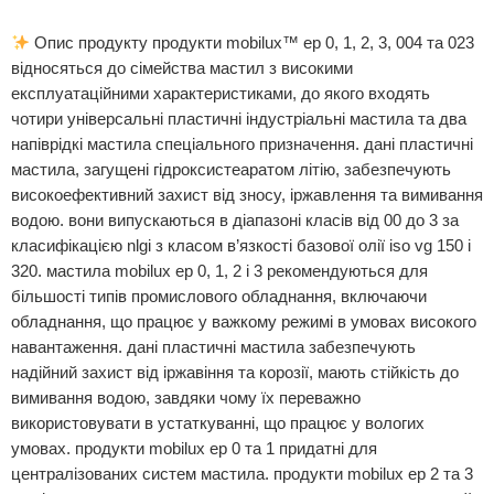
Опис продукту продукти mobilux™ ep 0, 1, 2, 3, 004 та 023
відносяться до сімейства мастил з високими
експлуатаційними характеристиками, до якого входять
чотири універсальні пластичні індустріальні мастила та два
напіврідкі мастила спеціального призначення. дані пластичні
мастила, загущені гідроксистеаратом літію, забезпечують
високоефективний захист від зносу, іржавлення та вимивання
водою. вони випускаються в діапазоні класів від 00 до 3 за
класифікацією nlgi з класом в’язкості базової олії iso vg 150 і
320. мастила mobilux ep 0, 1, 2 і 3 рекомендуються для
більшості типів промислового обладнання, включаючи
обладнання, що працює у важкому режимі в умовах високого
навантаження. дані пластичні мастила забезпечують
надійний захист від іржавіння та корозії, мають стійкість до
вимивання водою, завдяки чому їх переважно
використовувати в устаткуванні, що працює у вологих
умовах. продукти mobilux ep 0 та 1 придатні для
централізованих систем мастила. продукти mobilux ep 2 та 3