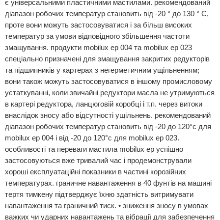
є універсальними пластичними мастилами. рекомендований
діапазон робочих температур становить від -20 ° до 130 ° C,
проте вони можуть застосовуватися і за більш високих
температур за умови відповідного збільшення частоти
змащування. продукти mobilux ep 004 та mobilux ep 023
спеціально призначені для змащування закритих редукторів
та підшипників у картерах з негерметичним ущільненням;
вони також можуть застосовуватися в іншому промисловому
устаткуванні, коли звичайні редуктори масла не утримуються
в картері редуктора, ланцюговій коробці і т.п. через витоки
внаслідок зносу або відсутності ущільнень. рекомендований
діапазон робочих температур становить від -20 до 120°c для
mobilux ep 004 і від -20 до 120°c для mobilux ep 023.
особливості та переваги мастила mobilux ep успішно
застосовуються вже тривалий час і продемонстрували
хороші експлуатаційні показники в частині корозійних
температурах. граничне навантаження в 40 фунтів на машині
тертя тимкену підтверджує їхню здатність витримувати
навантаження та граничний тиск. • зниження зносу в умовах
важких чи ударних навантажень та вібрації для забезпечення