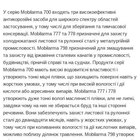
У серію Mobilarma 700 входять три високоефективні
антикорозійні засоби для широкого спектру областей
застосування, у тому числі для зберігання та тимчасової
консервації. Mobilarma 777 та 778 призначені для захисту
холоднокатаної листової та рулонної сталі у металургійній
промисловості. Mobilarma 798 призначений для змащування
та захисту від іржавіння сталевих канатів у промисловості,
будівництві, гірничій справі та на суднах. Продукти серії
Mobilarma 700 мають високі водовитісні властивості і
утворюють тонкі міцні плівки, що захищають поверхні навіть у
жорстких умовах, у тому числі при високій вологості і дії
кислоти або агресивних випарів. Mobilarma 777 і 778
утворюють дуже тонкі вологі маслянисті плівки, але не липкі,
завдяки чому на них не збирається бруд та інші сторонні
речовини. Вони забезпечують захист листової та рулонної
сталі до дванадцяти місяців, навіть у жорстких умовах, у
тому числі при коливаннях вологості та дії кислотних випарів,
можливо поблизу ділянок травлення. Mobilarma 798 утворює