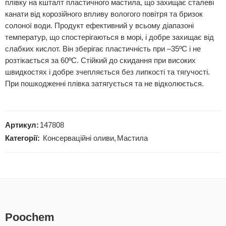
плівку на кшталт пластичного мастила, що захищає сталеві
канати від корозійного впливу вологого повітря та бризок
солоної води. Продукт ефективний у всьому діапазоні
температур, що спостерігаються в морі, і добре захищає від
слабких кислот. Він зберігає пластичність при –35ºC і не
розтікається за 60ºC. Стійкий до скидання при високих
швидкостях і добре зчепляється без липкості та тягучості.
При пошкодженні плівка затягується та не відколюється.
Артикул:
147808
Категорії:
Консерваційні оливи
,
Мастила
Poochem