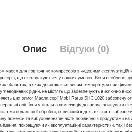
Опис
Відгуки (0)
вом масел для повітряних компресорів з чудовими експлуатацій
ресорів, що експлуатуються у важких умовах. Вони особливо при
ких областях, в яких досягаються високі температури при фіналь
углеводневих рідин, не містять що забезпечують виключно висок
ьняють цих вимог. Масла серії Mobil Rarus SHC 1020 забезпечують
ральні олії. Їхня унікальна композиція дозволяє знижувати екс
системи подальшої обробки; їх високий індекс в’язкості забезп
ійну пожежо- та вибухонебезпечність порівняно з продуктами на
аймання, покращуючи як експлуатаційні характеристики, так і б