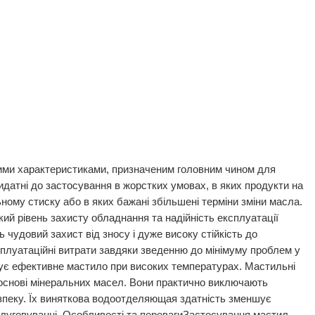
ними характеристиками, призначеним головним чином для
датні до застосування в жорстких умовах, в яких продукти на
ному стиску або в яких бажані збільшені терміни зміни масла.
ий рівень захисту обладнання та надійність експлуатації
 чудовий захист від зносу і дуже високу стійкість до
плуатаційні витрати завдяки зведенню до мінімуму проблем у
ечує ефективне мастило при високих температурах. Мастильні
 основі мінеральних масел. Вони практично виключають
езпеку. Їх виняткова водоотделяющая здатність зменшує