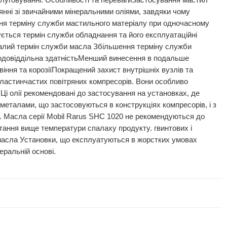
слуговуванні. Особливості та перевагиЗастосування мастил
янні зі звичайними мінеральними оліями, завдяки чому
ння терміну служби мастильного матеріалу при одночасному
ується термін служби обладнання та його експлуатаційні
ивалий термін служби масла Збільшення терміну служби
водовіддільна здатністьМенший винесення в подальше
іння та корозіїПокращений захист внутрішніх вузлів та
пластинчастих повітряних компресорів. Вони особливо
Ці олії рекомендовані до застосування на установках, де
а металами, що застосовуються в конструкціях компресорів, і з
и. Масла серії Mobil Rarus SHC 1020 не рекомендуються до
тання вище температури спалаху продукту. гвинтових і
масла Установки, що експлуатуються в жорстких умовах
еральній основі.