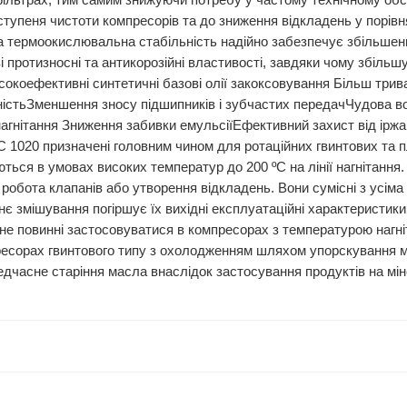
 фільтрах, тим самим знижуючи потребу у частому технічному об
ступеня чистоти компресорів та до зниження відкладень у порівн
ва термоокислювальна стабільність надійно забезпечує збільше
 протизносні та антикорозійні властивості, завдяки чому збільш
исокоефективні синтетичні базові олії закоксовування Більш тр
ністьЗменшення зносу підшипників і зубчастих передачЧудова 
агнітання Зниження забивки емульсіїЕфективний захист від іржав
 1020 призначені головним чином для ротаційних гвинтових та 
ься в умовах високих температур до 200 ºC на лінії нагнітання. 
а робота клапанів або утворення відкладень. Вони сумісні з усім
є змішування погіршує їх вихідні експлуатаційні характеристик
 не повинні застосовуватися в компресорах з температурою нагні
ресорах гвинтового типу з охолодженням шляхом упорскування 
едчасне старіння масла внаслідок застосування продуктів на мін