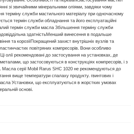
слуговуванні. Особливості та перевагиЗастосування мастил
янні зі звичайними мінеральними оліями, завдяки чому
ння терміну служби мастильного матеріалу при одночасному
ується термін служби обладнання та його експлуатаційні
ивалий термін служби масла Збільшення терміну служби
водовіддільна здатністьМенший винесення в подальше
іння та корозіїПокращений захист внутрішніх вузлів та
пластинчастих повітряних компресорів. Вони особливо
Ці олії рекомендовані до застосування на установках, де
а металами, що застосовуються в конструкціях компресорів, і з
и. Масла серії Mobil Rarus SHC 1020 не рекомендуються до
тання вище температури спалаху продукту. гвинтових і
масла Установки, що експлуатуються в жорстких умовах
еральній основі.