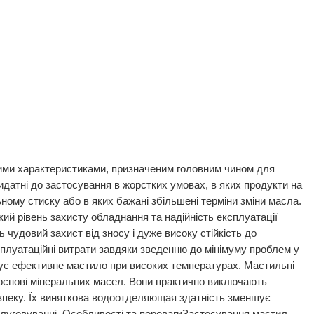
ними характеристиками, призначеним головним чином для
датні до застосування в жорстких умовах, в яких продукти на
ному стиску або в яких бажані збільшені терміни зміни масла.
ий рівень захисту обладнання та надійність експлуатації
 чудовий захист від зносу і дуже високу стійкість до
плуатаційні витрати завдяки зведенню до мінімуму проблем у
ечує ефективне мастило при високих температурах. Мастильні
 основі мінеральних масел. Вони практично виключають
езпеку. Їх виняткова водоотделяющая здатність зменшує