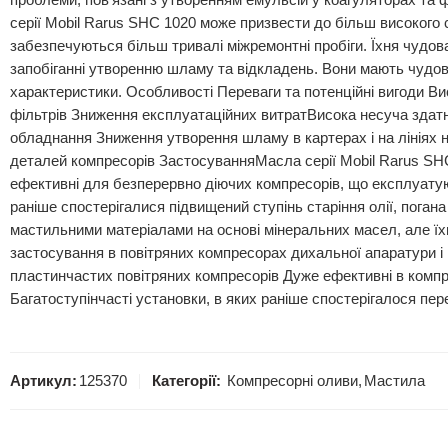
проблеми, пов’язані з утворенням емульсій у коагуляторах та
серії Mobil Rarus SHC 1020 може призвести до більш високого 
забезпечуються більш тривалі міжремонтні пробіги. Їхня чудо
запобіганні утворенню шламу та відкладень. Вони мають чудові
характеристики. Особливості Переваги та потенційні вигоди В
фільтрів Зниження експлуатаційних витратВисока несуча здат
обладнання Зниження утворення шламу в картерах і на лініях н
деталей компресорів ЗастосуванняМасла серії Mobil Rarus SHC
ефективні для безперервно діючих компресорів, що експлуатуют
раніше спостерігалися підвищений ступінь старіння олії, поган
мастильними матеріалами на основі мінеральних масел, але їхн
застосування в повітряних компресорах дихальної апаратури і
пластинчастих повітряних компресорів Дуже ефективні в комп
Багатоступінчасті установки, в яких раніше спостерігалося пер
Артикул:
125370
Категорії:
Компресорні оливи
,
Мастила