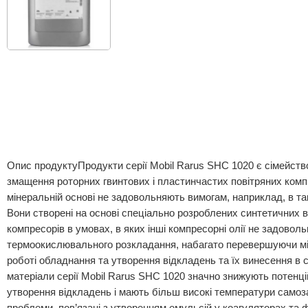
Опис продуктуПродукти серії Mobil Rarus SHC 1020 є сімейст
змащення роторних гвинтових і пластинчастих повітряних комп
мінеральній основі не задовольняють вимогам, наприклад, в та
Вони створені на основі спеціально розроблених синтетичних в
компресорів в умовах, в яких інші компресорні олії не задовол
термоокислювального розкладання, набагато перевершуючи міне
роботі обладнання та утворення відкладень та їх винесення в 
матеріали серії Mobil Rarus SHC 1020 значно знижують потенц
утворення відкладень і мають більш високі температури самоз