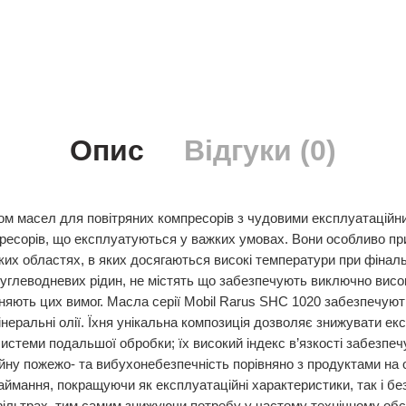
Опис
Відгуки (0)
вом масел для повітряних компресорів з чудовими експлуатацій
ресорів, що експлуатуються у важких умовах. Вони особливо при
ких областях, в яких досягаються високі температури при фіналь
углеводневих рідин, не містять що забезпечують виключно висок
ьняють цих вимог. Масла серії Mobil Rarus SHC 1020 забезпечують
ральні олії. Їхня унікальна композиція дозволяє знижувати екс
системи подальшої обробки; їх високий індекс в’язкості забезп
ійну пожежо- та вибухонебезпечність порівняно з продуктами на
аймання, покращуючи як експлуатаційні характеристики, так і б