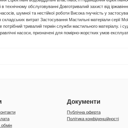
ання Ефективні водовіддільні властивості Підвищення ефективно
 в технічному обслуговуванні Довготривалий захист від іржавін
 насосів, шумної та нестійкої роботи Висока гнучкість у застосу
ня складських витрат Застосування Мастильні матеріали серії M
е потрібний тривалий термін служби мастильного матеріалу. і суд
авлічні насоси, призначені для помірно-жорстких умов експлуат
м
Документи
контакти
Публічна оферта
плата
Політика конфіденційності
 обмін