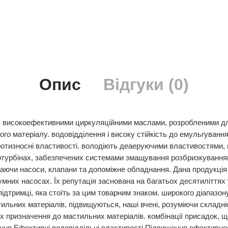
Опис
Відгуки (0)
 високоефективними циркуляційними маслами, розробленими для 
о матеріалу. водовідділення і високу стійкість до емульгування. 
протизносні властивості. володіють деаеруючими властивостями,
ідротурбінах, забезпечених системами змащування розбризкуванн
ючи насоси, клапани та допоміжне обладнання. Дана продукція 
них насосах. Їх репутація заснована на багатьох десятиліттях у
підтримці, яка стоїть за цим товарним знаком. широкого діапазон
льних матеріалів, підвищуються, наші вчені, розуміючи складніс
х призначення до мастильних матеріалів. комбінації присадок, 