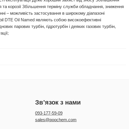
сті експлуатації Дуже хороший захист від зносу Збільшення
ня та корозії Збільшення терміну служби обладнання, зниження
ванні – можливість застосування в широкому діапазоні
obil DTE Oil Named являють собою високоефективні
нових парових турбін, гідротурбін і деяких газових турбін,
ації;
Зв’язок з нами
093-177-59-09
sales@poochem.com