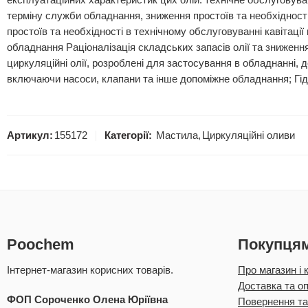
експлуатаційних характеристик цих олій. технічне обслуговув
терміну служби обладнання, зниження простоїв та необхідності
простоїв та необхідності в технічному обслуговуванні кавітації
обладнання Раціоналізація складських запасів олії та знижен
циркуляційні олії, розроблені для застосування в обладнанні, д
включаючи насоси, клапани та інше допоміжне обладнання; Гідр
Артикул:
155172
Категорії:
Мастила
,
Циркуляційні оливи
Poochem
Покупця
Інтернет-магазин корисних товарів.
Про магазин і 
Доставка та о
ФОП Сороченко Олена Юріївна
Повернення та