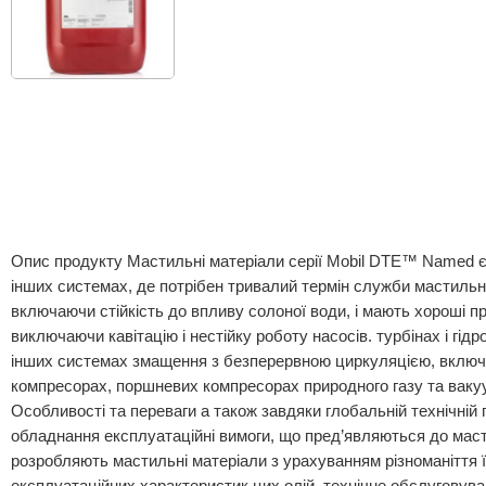
Опис продукту Мастильні матеріали серії Mobil DTE™ Named є
інших системах, де потрібен тривалий термін служби мастильног
включаючи стійкість до впливу солоної води, і мають хороші 
виключаючи кавітацію і нестійку роботу насосів. турбінах і г
інших системах змащення з безперервною циркуляцією, включа
компресорах, поршневих компресорах природного газу та вакуум
Особливості та переваги а також завдяки глобальній технічній 
обладнання експлуатаційні вимоги, що пред’являються до масти
розробляють мастильні матеріали з урахуванням різноманіття ї