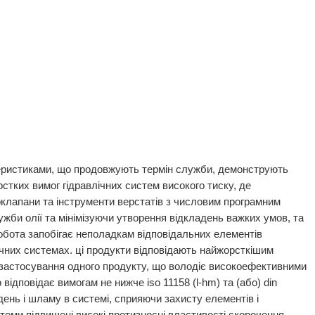
ктеристиками, що продовжують термін служби, демонструють
рстких вимог гідравлічних систем високого тиску, де
воклапани та інструменти верстатів з числовим програмним
жби олії та мінімізуючи утворення відкладень важких умов, та
робота запобігає неполадкам відповідальних елементів
лічних системах. ці продукти відповідають найжорсткішим
 застосування одного продукту, що володіє високоефективними
відповідає вимогам не нижче iso 11158 (l-hm) та (або) din
адень і шламу в системі, сприяючи захисту елементів і