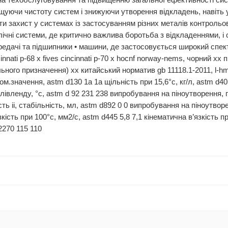
 техобслуговування та підвищенню загальної ефективності сист
щуючи чистоту систем і знижуючи утворення відкладень, навіть у
ти захист у системах із застосуванням різних металів контроль
лічні системи, де критично важлива боротьба з відкладеннями, і
ередачі та підшипники • машини, де застосовується широкий спект
ncinnati p-68 x fives cincinnati p-70 x hocnf norway-nems, чорний 
гального призначення) xx китайський норматив gb 11118.1-2011, l-hm 
 ном.значення, astm d130 1a 1a щільність при 15,6°c, кг/л, astm d
лівленду, °c, astm d 92 231 238 випробування на піноутворення, п
ть ii, стабільність, мл, astm d892 0 0 випробування на піноутворен
ість при 100°c, мм2/с, astm d445 5,8 7,1 кінематична в’язкість пр
2270 115 110