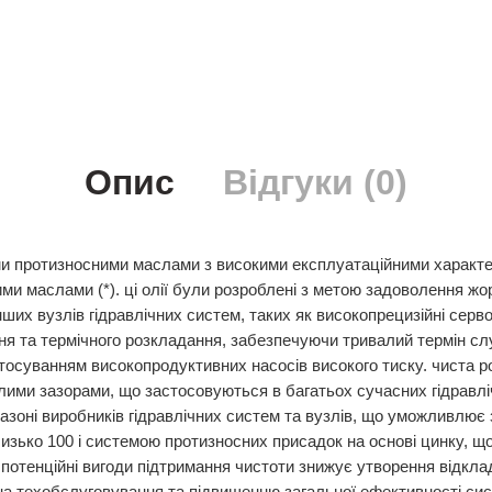
Опис
Відгуки (0)
чними протизносними маслами з високими експлуатаційними хара
ими маслами (*). ці олії були розроблені з метою задоволення жо
нших вузлів гідравлічних систем, таких як високопрецизійні сер
я та термічного розкладання, забезпечуючи тривалий термін слу
астосуванням високопродуктивних насосів високого тиску. чиста 
 малими зазорами, що застосовуються в багатьох сучасних гідрав
азоні виробників гідравлічних систем та вузлів, що уможливлює
изько 100 і системою протизносних присадок на основі цинку, що 
 і потенційні вигоди підтримання чистоти знижує утворення відкл