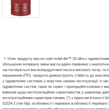
Опис продукту масла серії mobil dte™ 20 ultra є гідравлі
збільшення інтервалу зміни масла вдвічі порівняно з аналогічн
застосовуються високопродуктивні насоси високого тиску, та і
керуванням (ПП). продукти демонструють стійкість до окисленн
у гідравлічних системах у жорстких умовах експлуатації, із з
гідравлічних систем, таких як серво- і пропорційні клапани з
вимогам щодо експлуатаційних характеристик у широкому діап
експлуатаційними характеристиками. (*) з індексом в’язкості бл
51524-2 (тип hlp). особливості і переваги особливості переваги