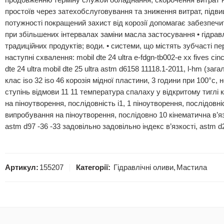
продовженню терміну служби обладнання, скорочення витрат на
простоїв через затехобслуговування та зниження витрат, підви
потужності покращений захист від корозії допомагає забезпечи
при збільшених інтервалах заміни масла застосування • гідрав
традиційних продуктів; води. • системи, що містять зубчасті п
наступні схвалення: mobil dte 24 ultra e-fdgn-tb002-e xx fives ci
dte 24 ultra mobil dte 25 ultra astm d6158 11118.1-2011, l-hm (за
клас iso 32 iso 46 корозія мідної пластини, 3 години при 100°с,
ступінь відмови 11 11 температура спалаху у відкритому тиглі к
на піноутворення, послідовність i1, 1 піноутворення, послідовніс
випробування на піноутворення, послідовно 10 кінематична в’язк
astm d97 -36 -33 задовільно задовільно індекс в’язкості, astm d
Артикул:
155207
Категорії:
Гідравлічні оливи
,
Мастила