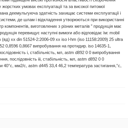
еми підвищені високі протизносні властивості скорочення
 жорстких умовах експлуатації та за високої питомої
ована деемульгуюча здатність захищає системи експлуатації і
 системи, де шлам і відкладення утворюються при використанні
р компонентів, виготовлених з різних металів ” продукція має
xx продукція перевищує наступні вимоги або відповідає їм: mobil
(вд) xx din 51524-2:2006-09 xx iso l-hm (iso 11158:2009) 25 ultra
4052 0,8596 0,8667 випробування на протидир. iso 14635-1,
ослідовність i, стабільність, мл, astm d892 0 0 випробування
ня, послідовність iii, стабільність, мл, astm d892 0 0
и 40°c, мм2/с, astm d445 33,4 46,2 температура застигання,°c,