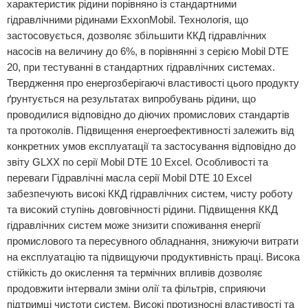
характеристик рідини порівняно із стандартними
гідравлічними рідинами ExxonMobil. Технологія, що
застосовується, дозволяє збільшити ККД гідравлічних
насосів на величину до 6%, в порівнянні з серією Mobil DTE
20, при тестуванні в стандартних гідравлічних системах.
Твердження про енергозберігаючі властивості цього продукту
ґрунтується на результатах випробувань рідини, що
проводилися відповідно до діючих промислових стандартів
та протоколів. Підвищення енергоефективності залежить від
конкретних умов експлуатації та застосування відповідно до
звіту GLXX по серії Mobil DTE 10 Excel. Особливості та
переваги Гідравлічні масла серії Mobil DTE 10 Excel
забезпечують високі ККД гідравлічних систем, чисту роботу
та високий ступінь довговічності рідини. Підвищення ККД
гідравлічних систем може знизити споживання енергії
промислового та пересувного обладнання, знижуючи витрати
на експлуатацію та підвищуючи продуктивність праці. Висока
стійкість до окислення та термічних впливів дозволяє
продовжити інтервали зміни олії та фільтрів, сприяючи
підтримці чистоти систем. Високі протизносні властивості та