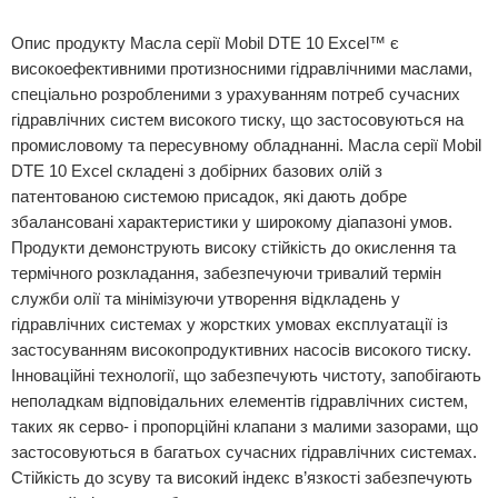
Опис продукту Масла серії Mobil DTE 10 Excel™ є
високоефективними протизносними гідравлічними маслами,
спеціально розробленими з урахуванням потреб сучасних
гідравлічних систем високого тиску, що застосовуються на
промисловому та пересувному обладнанні. Масла серії Mobil
DTE 10 Excel складені з добірних базових олій з
патентованою системою присадок, які дають добре
збалансовані характеристики у широкому діапазоні умов.
Продукти демонструють високу стійкість до окислення та
термічного розкладання, забезпечуючи тривалий термін
служби олії та мінімізуючи утворення відкладень у
гідравлічних системах у жорстких умовах експлуатації із
застосуванням високопродуктивних насосів високого тиску.
Інноваційні технології, що забезпечують чистоту, запобігають
неполадкам відповідальних елементів гідравлічних систем,
таких як серво- і пропорційні клапани з малими зазорами, що
застосовуються в багатьох сучасних гідравлічних системах.
Стійкість до зсуву та високий індекс в’язкості забезпечують