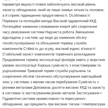
параметри міцності плівки забезпечують високий рівень
захисту обладнання, який не лише знижує кількість поломок,
а й сприяє підвищенню продуктивності. Особливості
Переваги та потенційні вигоди Високий гідравлічний ККД
Потенційне зниження споживання енергії або скорочення
часу реагування системи Надчиста робота Зменшення
відкладень у системі, що веде до зниження обсягу
техобслуговування та збільшення терміну служби
компонентів Стійкість до зсуву, високий індекс в’язкості
Стабільний захист компонентів термічного розкладання
Продовження терміну експлуатації флюїдів навіть у жорстких
умовах експлуатації Хороша сумісність з еластомерами та
ущільненнями Тривалий термін служби ущільнень та
скорочення обсягів технічного обслуговування кавітаційний
знос у системах з малим часом перебування Сумісність з
різними металами Допомагає досягти високих ККД та захисту
в системах із застосуванням різних металів Застосування •
Гідравлічні системи промислового та пересувного
обладнання, що працюють при високих тисках і температурах