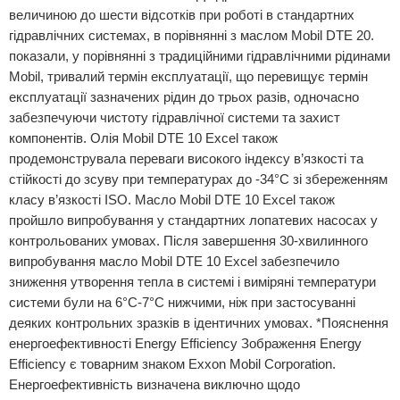
величиною до шести відсотків при роботі в стандартних
гідравлічних системах, в порівнянні з маслом Mobil DTE 20.
показали, у порівнянні з традиційними гідравлічними рідинами
Mobil, тривалий термін експлуатації, що перевищує термін
експлуатації зазначених рідин до трьох разів, одночасно
забезпечуючи чистоту гідравлічної системи та захист
компонентів. Олія Mobil DTE 10 Excel також
продемонструвала переваги високого індексу в’язкості та
стійкості до зсуву при температурах до -34°C зі збереженням
класу в’язкості ISO. Масло Mobil DTE 10 Excel також
пройшло випробування у стандартних лопатевих насосах у
контрольованих умовах. Після завершення 30-хвилинного
випробування масло Mobil DTE 10 Excel забезпечило
зниження утворення тепла в системі і виміряні температури
системи були на 6°C-7°C нижчими, ніж при застосуванні
деяких контрольних зразків в ідентичних умовах. *Пояснення
енергоефективності Energy Efficiency Зображення Energy
Efficiency є товарним знаком Exxon Mobil Corporation.
Енергоефективність визначена виключно щодо