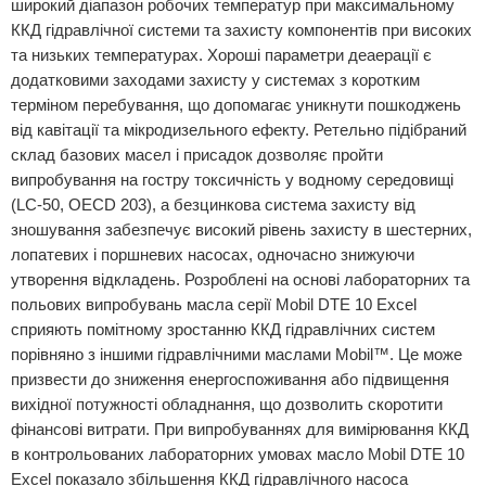
широкий діапазон робочих температур при максимальному
ККД гідравлічної системи та захисту компонентів при високих
та низьких температурах. Хороші параметри деаерації є
додатковими заходами захисту у системах з коротким
терміном перебування, що допомагає уникнути пошкоджень
від кавітації та мікродизельного ефекту. Ретельно підібраний
склад базових масел і присадок дозволяє пройти
випробування на гостру токсичність у водному середовищі
(LC-50, OECD 203), а безцинкова система захисту від
зношування забезпечує високий рівень захисту в шестерних,
лопатевих і поршневих насосах, одночасно знижуючи
утворення відкладень. Розроблені на основі лабораторних та
польових випробувань масла серії Mobil DTE 10 Excel
сприяють помітному зростанню ККД гідравлічних систем
порівняно з іншими гідравлічними маслами Mobil™. Це може
призвести до зниження енергоспоживання або підвищення
вихідної потужності обладнання, що дозволить скоротити
фінансові витрати. При випробуваннях для вимірювання ККД
в контрольованих лабораторних умовах масло Mobil DTE 10
Excel показало збільшення ККД гідравлічного насоса