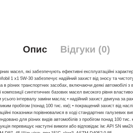
Опис
Відгуки (0)
рних масел, які забезпечують ефективні експлуатаційні характер
Mobil 1 x1 5W-30 забезпечує надійний захист від зносу та чистот
на в різних транспортних засобах, включаючи деякі автомобілі 
ї композиції синтетичних базових масел високого рівня властив
 усього інтервалу заміни масла; • надійний захист двигуна за р
ким пробігом (понад 100 тис. км); • покращений захист від наслі
аційні показники порівнювалися в ході стандартних галузевих в
овано для різних видів автомобілів з пробігом понад 100 тис. 
я перевищує наступні вимоги або відповідає їм: API SN мм2/с