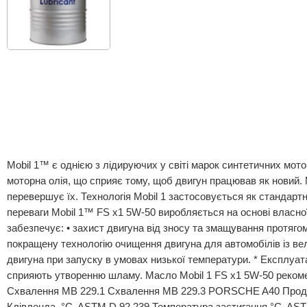
Mobil 1™ є однією з лідируючих у світі марок синтетичних мото
моторна олія, що сприяє тому, щоб двигун працював як новий. 
перевершує їх. Технологія Mobil 1 застосовується як стандарт
переваги Mobil 1™ FS x1 5W-50 виробляється на основі власно
забезпечує: • захист двигуна від зносу та змащування протягом
покращену технологію очищення двигуна для автомобілів із вели
двигуна при запуску в умовах низької температури. * Експлуат
сприяють утворенню шламу. Масло Mobil 1 FS x1 5W-50 рекоменд
Схвалення MB 229.1 Схвалення MB 229.3 PORSCHE A40 Продукці