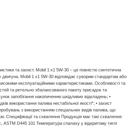
истики та захист. Mobil 1 x1 5W-30 – це повністю синтетична
у двигуна. Mobil 1 x1 5W-30 відповідає суворим стандартам або
з високими експлуатаційними характеристиками. Особливості та
остей та ретельно збалансованого пакету присадок та
ахунок запобігання накопиченню шкідливих відкладень; •
дків використання палива нестабільної якості*; • захист
ипробувань з використанням спеціальних видів палива, що
км. Специфікації та схвалення Продукція має такі схвалення:
, ASTM D445 101 Температура спалаху у відкритому тиглі