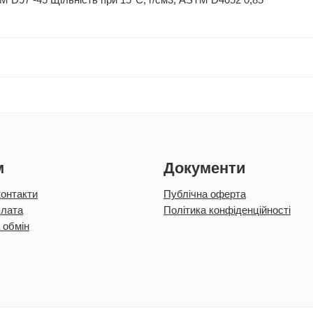
M D97 -45 Щільність при 15°C, г/см3, ASTM D4052 0,85
м
Документи
контакти
Публічна оферта
плата
Політика конфіденційності
 обмін