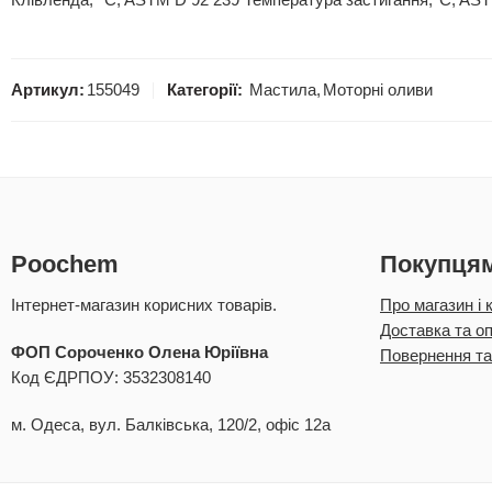
Клівленда, °C, ASTM D 92 239 Температура застигання,°C, AST
Артикул:
155049
Категорії:
Мастила
,
Моторні оливи
Poochem
Покупця
Інтернет-магазин корисних товарів.
Про магазин і 
Доставка та о
ФОП Сороченко Олена Юріївна
Повернення та
Код ЄДРПОУ: 3532308140
м. Одеса, вул. Балківська, 120/2, офіс 12а