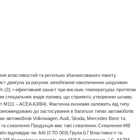
івня властивостей та ретельно збалансованого пакету
хист двигуна за рахунок запобігання накопиченню шкідливих
,5% (2); • ефективний захист при високих температурах протягом
нням спеціальних видів палива, що сприяють утворенню шламу.
ест M111 – ACEA A3/B4). Фактична економія залежить від типу
 рекомендовано до застосування в багатьох типах автомобілів
х автомобілів Volkswagen, Audi, Skoda, Mercedes Benz та
ї та схвалення Продукція має такі схвалення: Схвалення MB
 відповідає їм: ААІ (СТО 003) Група Б7 Властивості та