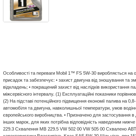
Особливості та переваги Mobil 1™ FS 5W-30 виробляється на о
присадок та забезпечує: • захист двигуна від зношування та з
відкладень; • покращений захист від наслідків використання па
міжсервісного інтервалу. (1) Експлуатаційні показники порів
(2) На підставі потенційного підвищення економії палива на 0,8
автомобіля та двигуна, навколишньої температури, умов водінн
європейського виробництва. • Призначено для застосування в 
інших марок, для яких потрібна відповідність наведеним нижч
229.3 Схвалення MB 229.5 VW 502 00 VW 505 00 Схвалено АВТО