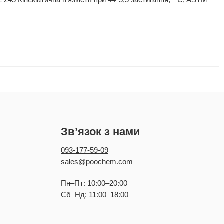
45 Кінематична в’язкість при 44°5,5 застигання, ° C, ASTM
Зв’язок з нами
093-177-59-09
sales@poochem.com
Пн–Пт: 10:00–20:00
Сб–Нд: 11:00–18:00