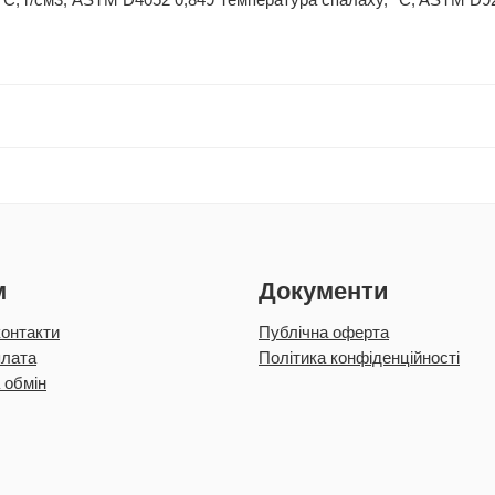
C, г/см3, ASTM D4052 0,849 Температура спалаху, °C, ASTM D92 2
м
Документи
контакти
Публічна оферта
плата
Політика конфіденційності
 обмін