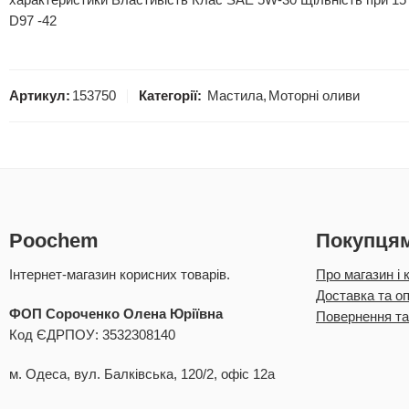
характеристики Властивість Клас SAE 5W-30 Щільність при 15°
D97 -42
Артикул:
153750
Категорії:
Мастила
,
Моторні оливи
Poochem
Покупця
Інтернет-магазин корисних товарів.
Про магазин і 
Доставка та о
ФОП Сороченко Олена Юріївна
Повернення та
Код ЄДРПОУ: 3532308140
м. Одеса, вул. Балківська, 120/2, офіс 12а