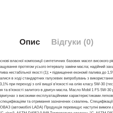
Опис
Відгуки (0)
снові власної композиції синтетичних базових масел високого р
мащування протягом усього інтервалу заміни масла; надійний за
лива нестабільної якості (1); • підвищення економії палива до 1
нювалися в ході стандартних галузевих випробувань з використа
-3,1% при переході з олії вищої в’язкості на олію класу 5W-30 (т
я та в’язкості залитого в двигун масла. Масло Mobil 1 FS 5W-30
двигунах з високими експлуатаційними характеристиками легкови
е специфікаціям та отримання зазначених схвалень. Специфікаці
ВАЗ (автомобілі LADA) Продукція перевищує наступні вимоги або