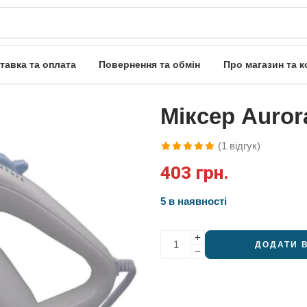
тавка та оплата
Повернення та обмін
Про магазин та к
Міксер Auror
(
1
відгук)
Рейтинг
1
403
грн.
5.00
з 5 на
основі
5 в наявності
опитування
покупця
ДОДАТИ 