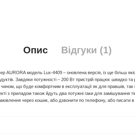
Опис
Відгуки (1)
р AURORA модель Lux-4409 – оновлена версія, із ще більш якіс
дуктів. Завдяки потужності – 200 Вт пристрій працює швидко та
 чином, що буде комфортним в експлуатації як для правшів, так і
екті з приладом також йдуть два потужні гаки для замішування т
мовлення через кошик, або дзвонити по телефону, або писати в