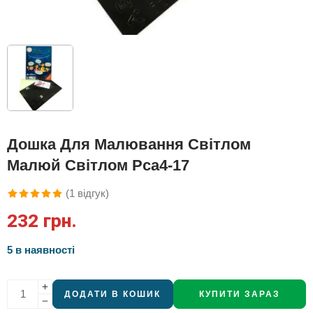
Дошка Для Малювання Світлом
Малюй Світлом Pca4-17
(
1
відгук)
Рейтинг
1
232
грн.
5.00
з 5 на
основі
5 в наявності
опитування
покупця
ДОДАТИ В КОШИК
КУПИТИ ЗАРАЗ