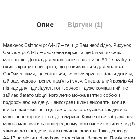
Опис
Відгуки (1)
Малюнок Світлом pcA4-17 – те, що Вам необхідно. Рисунок
Світлом pcA4-17 – оновлена версія, з ще більш якісних
матеріалів. Дошка для малювання світлом pc A4-17, мабуть,
один з кращих пристроїв, що розвиваються для малюка.
Своїми лініями, що світяться, вона зачарує не тільки дитину,
а й вас, чудово тренує пам’ять і уяву. Спеціальний розмір А4
підійде для індивідуальної творчості, дуже компактний, не
займає багато місця, його легко можна взяти з собою в
подорож або на дачу. Найяскравіші лінії виходять, коли в
кімнаті найтемніше, і це теж є перевагою, адже так дитина
може перебороти страх до темряви. Кожне нове зображення
можна малювати на попередньому, воно може світитися від 5
хвилин до півгодини, потім починає згасати. Така дошка pc
A4-17 не містить фосфору, екологічна і безпечна. Помічником