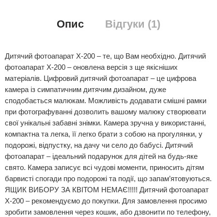
Опис
Відгуки (1)
Дитячий фотоапарат X-200 – те, що Вам необхідно. Дитячий
фотоапарат X-200 – оновлена версія з ще якісніших
матеріалів. Цифровий дитячий фотоапарат – це цифрова
камера із симпатичним дитячим дизайном, дуже
сподобається малюкам. Можливість додавати смішні рамки
при фотографуванні дозволить вашому малюку створювати
свої унікальні забавні знімки. Камера зручна у використанні,
компактна та легка, її легко брати з собою на прогулянки, у
подорожі, відпустку, на дачу чи село до бабусі. Дитячий
фотоапарат – ідеальний подарунок для дітей на будь-яке
свято. Камера записує всі чудові моменти, приносить дітям
барвисті спогади про подорожі та події, що запам’ятовуються.
ЯЩИК ВИБОРУ ЗА КВІТОМ НЕМАЄ!!!!! Дитячий фотоапарат
X-200 – рекомендуємо до покупки. Для замовлення просимо
зробити замовлення через кошик, або дзвонити по телефону,