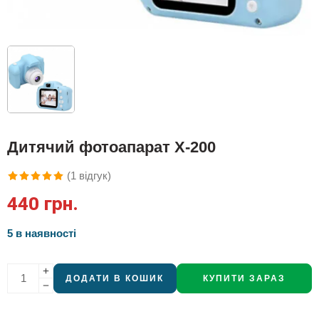
Дитячий фотоапарат X-200
(
1
відгук)
Рейтинг
1
440
грн.
5.00
з 5 на
основі
5 в наявності
опитування
покупця
ДОДАТИ В КОШИК
КУПИТИ ЗАРАЗ