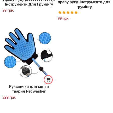
праву руку. Інструменти для
Інструменти Для Грумінгу
грумінгу
99
грн.
Оцінено в
99
грн.
5.00
з 5
Рукавички для миття
тварин Pet washer
299
грн.