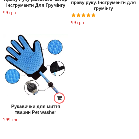
праву руку. Інструменти для
Інструменти Для Грумінгу
грумінгу
99
грн.
Оцінено в
99
грн.
5.00
з 5
Рукавички для миття
тварин Pet washer
299
грн.