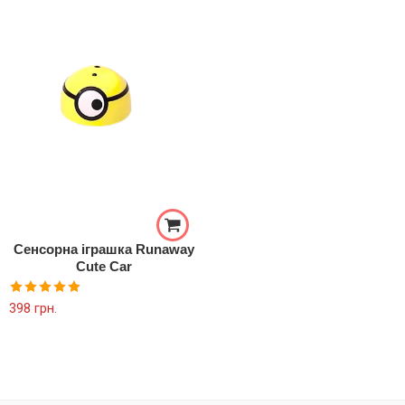
Сенсорна іграшка Runaway
Cute Car
Оцінено в
398
грн.
5.00
з 5