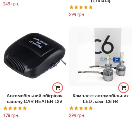
(1 плата)
249
грн.
Оцінено в
299
грн.
5.00
з 5
Автомобільний обігрівач
Комплект автомобільних
салону CAR HEATER 12V
LED ламп C6 H4
Оцінено в
Оцінено в
178
грн.
299
грн.
5.00
з 5
5.00
з 5