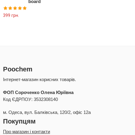
board
Оцінено в
399
грн.
5.00
з 5
Poochem
Інтернет-магазин корисних товарів.
ФОП Сороченко Олена Юріївна
Код ЄДРПОУ: 3532308140
м. Одеса, вул. Балківська, 120/2, офіс 12а
Покупцям
Про магазин і контакти