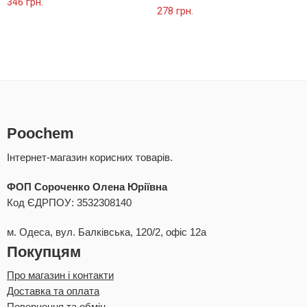
Оцінено в
346
грн.
Оцінено в
278
грн.
5.00
з 5
5.00
з 5
Poochem
Інтернет-магазин корисних товарів.
ФОП Сороченко Олена Юріївна
Код ЄДРПОУ: 3532308140
м. Одеса, вул. Балківська, 120/2, офіс 12а
Покупцям
Про магазин і контакти
Доставка та оплата