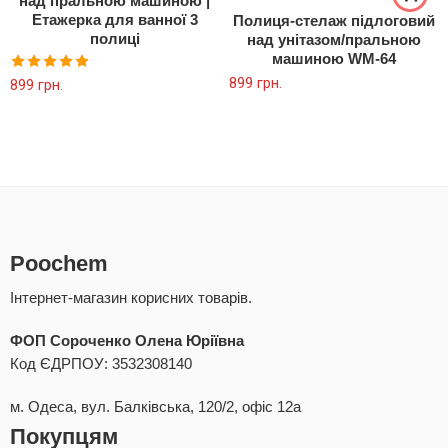
над пральною машиною |
Етажерка для ванної 3
Полиця-стелаж підлоговий
полиці
над унітазом/пральною
машиною WM-64
899
грн.
Оцінено в
899
грн.
5.00
з 5
Poochem
Інтернет-магазин корисних товарів.
ФОП Сороченко Олена Юріївна
Код ЄДРПОУ: 3532308140
м. Одеса, вул. Балківська, 120/2, офіс 12а
Покупцям