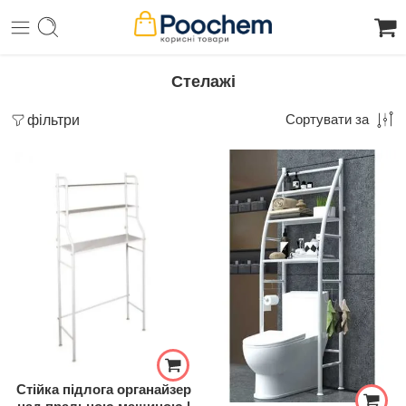
Стелажі
фільтри
Сортувати за
Стійка підлога органайзер