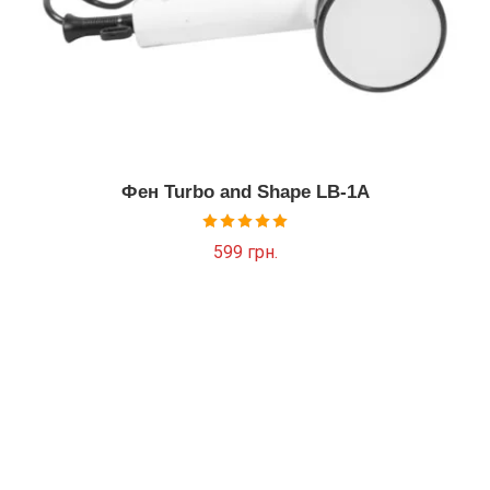
Фен Turbo and Shape LB-1A
Оцінено в
599
грн.
5.00
з 5