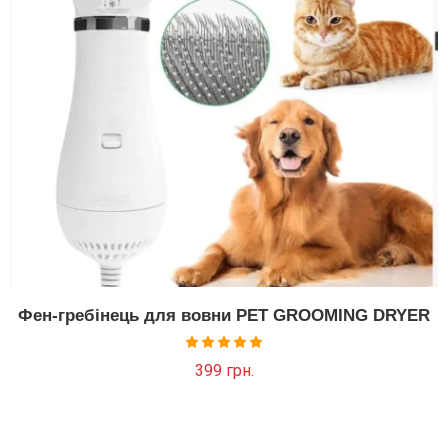
Фен-гребінець для вовни PET GROOMING DRYER
Оцінено в
399
грн.
5.00
з 5