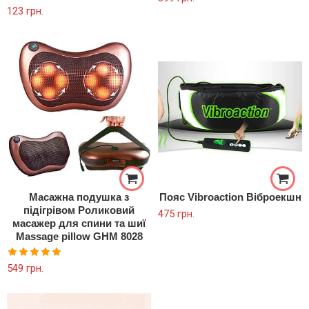
Оцінено в
123
грн.
5.00
з 5
5.00
з 5
Масажна подушка з
Пояс Vibroaction Віброекшн
підігрівом Роликовий
475
грн.
масажер для спини та шиї
Massage pillow GHM 8028
Оцінено в
549
грн.
5.00
з 5