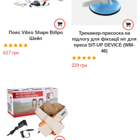
Пояс Vibro Shape Вібро
Тренажер-присоска на
Шейп
підлогу для фіксації ніг для
преса SIT-UP DEVICE (WM-
46)
Оцінено в
627
грн.
5.00
з 5
Оцінено в
229
грн.
5.00
з 5