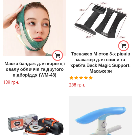
Тренажер Місток 3-х рівнів
масажер для спини та
Маска бандаж для корекції
хребта Back Magic Support.
овалу обличчя та другого
Масажери
підборіддя (WM-43)
139
грн.
Оцінено в
288
грн.
5.00
з 5