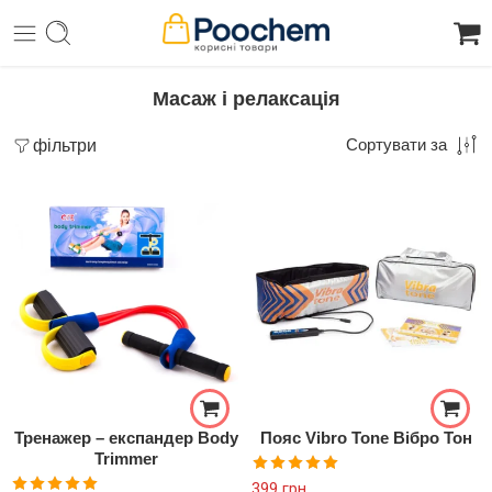
Масаж і релаксація
фільтри
Сортувати за
Тренажер – експандер Body
Пояс Vibro Tone Вібро Тон
Trimmer
Оцінено в
399
грн.