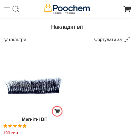
Накладні вії
фільтри
Сортувати за
Магнітні Вії
Оцінено в
199
грн.