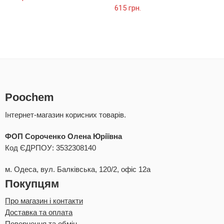
Оцінено в
615
грн.
5.00
з 5
Poochem
Інтернет-магазин корисних товарів.
ФОП Сороченко Олена Юріївна
Код ЄДРПОУ: 3532308140
м. Одеса, вул. Балківська, 120/2, офіс 12а
Покупцям
Про магазин і контакти
Доставка та оплата