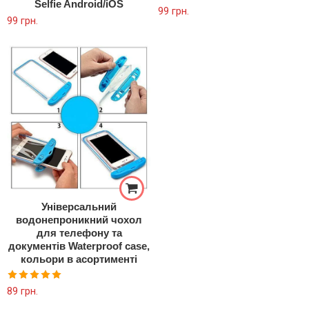
Selfie Android/iOS
Оцінено в
99
грн.
99
грн.
5.00
з 5
Універсальний
водонепроникний чохол
для телефону та
документів Waterproof case,
кольори в асортименті
Оцінено в
89
грн.
5.00
з 5