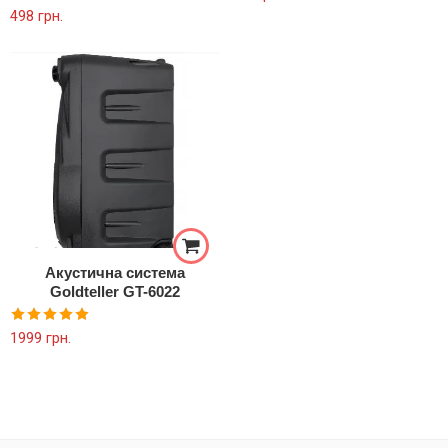
Оцінено в
498
грн.
5.00
з 5
Акустична система
Goldteller GT-6022
Оцінено в
1999
грн.
5.00
з 5