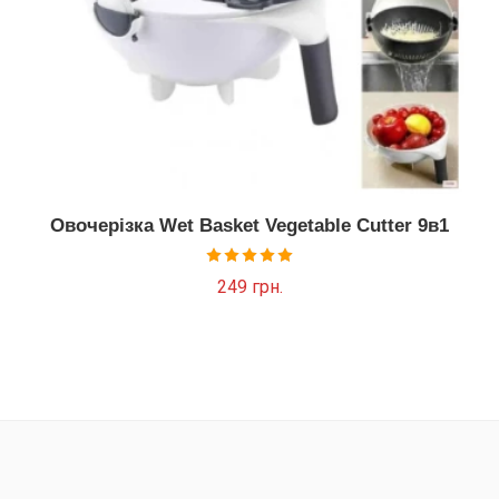
Овочерізка Wet Basket Vegetable Cutter 9в1
Оцінено в
249
грн.
5.00
з 5