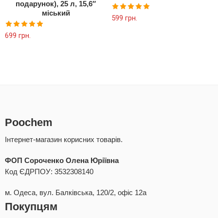
подарунок), 25 л, 15,6″
міський
Оцінено в
599
грн.
5.00
з 5
Оцінено в
699
грн.
5.00
з 5
Poochem
Інтернет-магазин корисних товарів.
ФОП Сороченко Олена Юріївна
Код ЄДРПОУ: 3532308140
м. Одеса, вул. Балківська, 120/2, офіс 12а
Покупцям