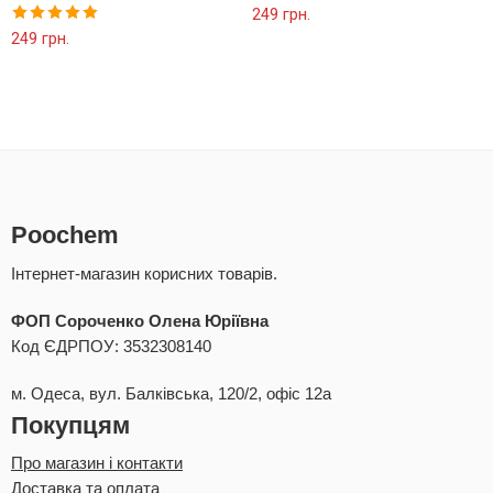
249
грн.
Оцінено в
249
грн.
5.00
з 5
Poochem
Інтернет-магазин корисних товарів.
ФОП Сороченко Олена Юріївна
Код ЄДРПОУ: 3532308140
м. Одеса, вул. Балківська, 120/2, офіс 12а
Покупцям
Про магазин і контакти
Доставка та оплата