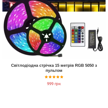
Світлодіодна стрічка 15 метрів RGB 5050 з
пультом
Оцінено в
999
грн.
4.90
з 5