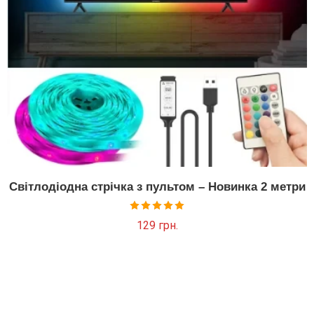
Світлодіодна стрічка з пультом – Новинка 2 метри
Оцінено в
129
грн.
5.00
з 5